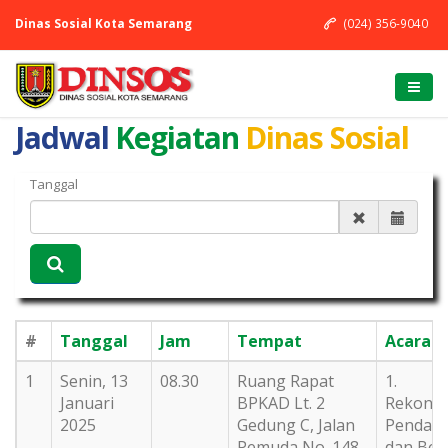
Dinas Sosial Kota Semarang
(024) 356-9040
Jadwal
Kegiatan
Dinas Sosial
Tanggal
#
Tanggal
Jam
Tempat
Acara
1
Senin, 13
08.30
Ruang Rapat
1.
Januari
BPKAD Lt. 2
Rekonsil
2025
Gedung C, Jalan
Pendap
Pemuda No. 148
dan Bel