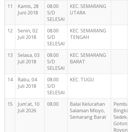
11
Kamis, 28
08.00
KEC. SEMARANG
Juni 2018
S/D
UTARA
SELESAI
12
Senin, 02
08.00
KEC. SEMARANG
Juli 2018
S/D
TENGAH
SELESAI
13
Selasa, 03
08.00
KEC. SEMARANG
Juli 2018
S/D
BARAT
SELESAI
14
Rabu, 04
08.00
KEC. TUGU
Juli 2018
S/D
SELESAI
15
Jum'at, 10
08.00
Balai Kelurahan
Pembag
Juli 2026
Salaman Mloyo,
Bingkis
Semarang Barat
Sedeka
Gotong
Royong