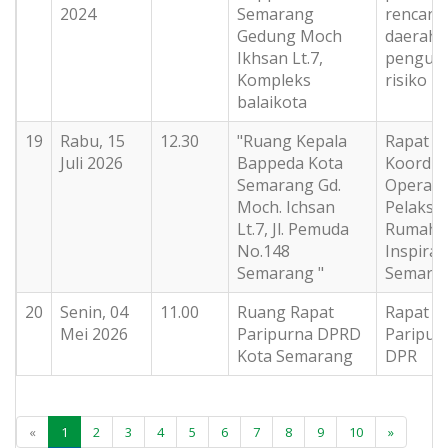
2024
Semarang
rencana
Gedung Moch
daerah
Ikhsan Lt.7,
pengur
Kompleks
risiko ba
balaikota
19
Rabu, 15
12.30
"Ruang Kepala
Rapat
Juli 2026
Bappeda Kota
Koordin
Semarang Gd.
Operasi
Moch. Ichsan
Pelaksa
Lt.7, Jl. Pemuda
Rumah
No.148
Inspiras
Semarang "
Semara
20
Senin, 04
11.00
Ruang Rapat
Rapat
Mei 2026
Paripurna DPRD
Paripur
Kota Semarang
DPR
«
1
2
3
4
5
6
7
8
9
10
»