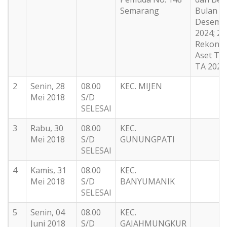
Semarang
Bulan
Desemb
2024; 2.
Rekonsil
Aset Te
TA 2024
2
Senin, 28
08.00
KEC. MIJEN
Mei 2018
S/D
SELESAI
3
Rabu, 30
08.00
KEC.
Mei 2018
S/D
GUNUNGPATI
SELESAI
4
Kamis, 31
08.00
KEC.
Mei 2018
S/D
BANYUMANIK
SELESAI
5
Senin, 04
08.00
KEC.
Juni 2018
S/D
GAJAHMUNGKUR