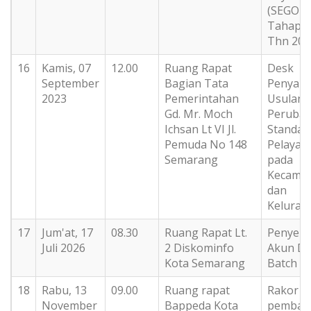
(SEGOR
Tahap 1
Thn 202
16
Kamis, 07
12.00
Ruang Rapat
Desk
September
Bagian Tata
Penyam
2023
Pemerintahan
Usulan
Gd. Mr. Moch
Peruba
Ichsan Lt VI Jl.
Standar
Pemuda No 148
Pelayan
Semarang
pada
Kecama
dan
Kelurah
17
Jum'at, 17
08.30
Ruang Rapat Lt.
Penyer
Juli 2026
2 Diskominfo
Akun D
Kota Semarang
Batch 2
18
Rabu, 13
09.00
Ruang rapat
Rakor
November
Bappeda Kota
pembah