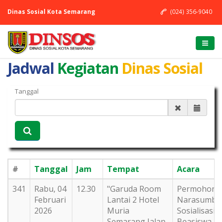
Dinas Sosial Kota Semarang
(024) 356-9040
Jadwal
Kegiatan
Dinas Sosial
Tanggal
#
Tanggal
Jam
Tempat
Acara
341
Rabu, 04
12.30
"Garuda Room
Permohona
Februari
Lantai 2 Hotel
Narasumbe
2026
Muria
Sosialisasi
Semarang Jalan
Beasiswa