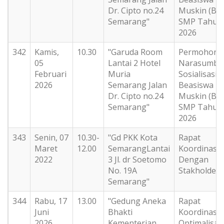
Dr. Cipto no.24
Muskin (BS
Semarang"
SMP Tahun
2026
342
Kamis,
10.30
"Garuda Room
Permohona
05
Lantai 2 Hotel
Narasumbe
Februari
Muria
Sosialisasi
2026
Semarang Jalan
Beasiswa
Dr. Cipto no.24
Muskin (BS
Semarang"
SMP Tahun
2026
343
Senin, 07
10.30-
"Gd PKK Kota
Rapat
Maret
12.00
SemarangLantai
Koordinasi
2022
3 Jl. dr Soetomo
Dengan
No. 19A
Stakholder
Semarang"
344
Rabu, 17
13.00
"Gedung Aneka
Rapat
Juni
Bhakti
Koordinasi
2026
Kementerian
Optimalisas