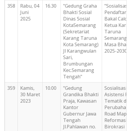
358
Rabu, 04
16.30
"Gedung Graha
"Sosialisasi
Juni
Bhakti Sosial
Pendaftara
2025
Dinas Sosial
Bakal Calon
KotaSemarang
Ketua Kara
(Sekretariat
Taruna
Karang Taruna
Semarang
Kota Semarang)
Masa Bhakt
Jl Karangwulan
2025-2030"
Sari,
Brumbungan
Kec.Semarang
Tengah"
359
Kamis,
10.00
"Gedung
Sosialisasi 
30 Maret
Grandika Bhakti
Asistensi R
2023
Praja, Kawasan
Tematik da
Kantor
Perubahan
Gubernur Jawa
Road Map
Tengah
Reformasi
Jl.Pahlawan no.
Birokrasi