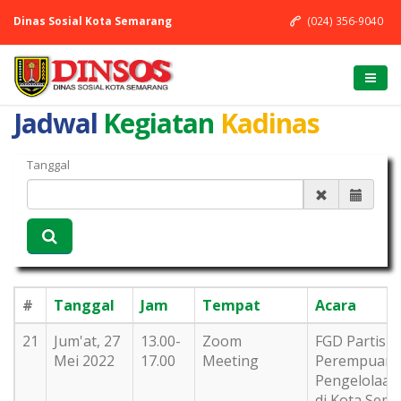
Dinas Sosial Kota Semarang
(024) 356-9040
Jadwal
Kegiatan
Kadinas
Tanggal
#
Tanggal
Jam
Tempat
Acara
21
Jum'at, 27
13.00-
Zoom
FGD Partisip
Mei 2022
17.00
Meeting
Perempuan 
Pengelolaa
di Kota Sem