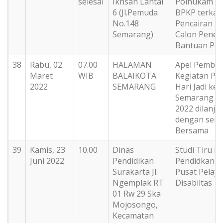
selesai
Ikhsan Lantai
Polhukam P
6 (Jl.Pemuda
BPKP terkait
No.148
Pencairan D
Semarang)
Calon Pener
Bantuan Pem
38
Rabu, 02
07.00
HALAMAN
Apel Pembu
Maret
WIB
BALAIKOTA
Kegiatan Pe
2022
SEMARANG
Hari Jadi ke
Semarang T
2022 dilanju
dengan sen
Bersama
39
Kamis, 23
10.00
Dinas
Studi Tiru D
Juni 2022
Pendidikan
Pendidkan S
Surakarta Jl.
Pusat Pelay
Ngemplak RT
Disabiltas
01 Rw 29 Ska
Mojosongo,
Kecamatan