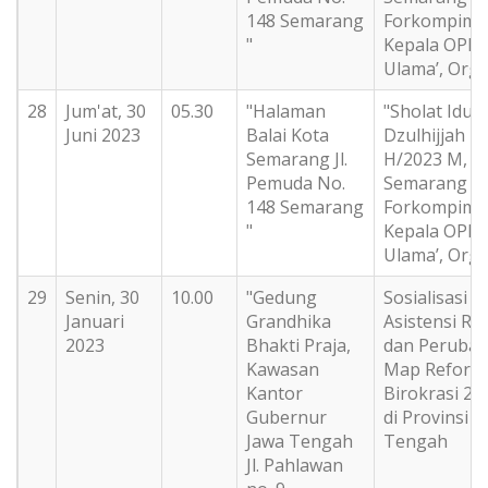
148 Semarang
Forkompimd
"
Kepala OPD,
Ulama’, Org
28
Jum'at, 30
05.30
"Halaman
"Sholat Idul
Juni 2023
Balai Kota
Dzulhijjah 1
Semarang Jl.
H/2023 M, W
Pemuda No.
Semarang B
148 Semarang
Forkompimd
"
Kepala OPD,
Ulama’, Org
29
Senin, 30
10.00
"Gedung
Sosialisasi d
Januari
Grandhika
Asistensi RB
2023
Bhakti Praja,
dan Peruba
Kawasan
Map Reform
Kantor
Birokrasi 20
Gubernur
di Provinsi J
Jawa Tengah
Tengah
Jl. Pahlawan