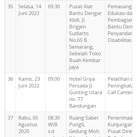
35
Selasa, 14
09.30
Pusat Alat
Pemasanga
Juni 2022
Bantu Dengar
Edukasi dan
Abdi, Jl.
Pembagian A
Brigjen
Bantu Denga
Sudiarto
Penyandang
No.65 B
Disabilitas
Semarang,
Sebelah Toko
Buah Kembar
Jaya
36
Kamis, 23
09.00
Hotel Griya
Pelatihan da
Juni 2022
Persada Jl.
Peningkata
Gunting Utara
Call Canter 
no. 77
Bandungan
37
Rabu, 05
08.30
Ruang Saber
Penerimaan
Agustus
WIB
Pungli,
Kunjungan 
2020
s.d
Gedung Moh.
Pusat Direkt