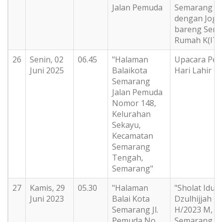
Jalan Pemuda
Semarang di 
dengan Joge
bareng Sem
Rumah K(ITA
26
Senin, 02
06.45
"Halaman
Upacara Per
Juni 2025
Balaikota
Hari Lahir P
Semarang
Jalan Pemuda
Nomor 148,
Kelurahan
Sekayu,
Kecamatan
Semarang
Tengah,
Semarang"
27
Kamis, 29
05.30
"Halaman
"Sholat Idul
Juni 2023
Balai Kota
Dzulhijjah 1
Semarang Jl.
H/2023 M, W
Pemuda No.
Semarang B