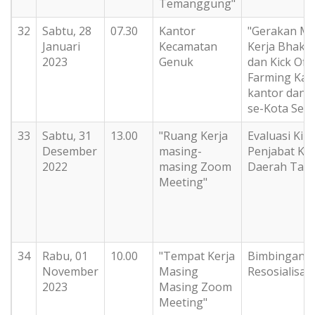
Temanggung"
32
Sabtu, 28
07.30
Kantor
"Gerakan M
Januari
Kecamatan
Kerja Bhakti
2023
Genuk
dan Kick Off
Farming Kan
kantor dan 
se-Kota Sem
33
Sabtu, 31
13.00
"Ruang Kerja
Evaluasi Kine
Desember
masing-
Penjabat Ke
2022
masing Zoom
Daerah Tah
Meeting"
34
Rabu, 01
10.00
"Tempat Kerja
Bimbingan
November
Masing
Resosialisas
2023
Masing Zoom
Meeting"