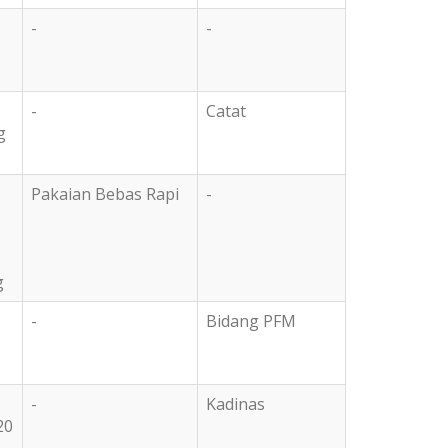
-
-
-
Catat
g
Pakaian Bebas Rapi
-
g
-
Bidang PFM
-
Kadinas
20