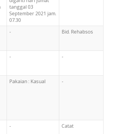
diganti hari jumat
n
tanggal 03
September 2021 jam.
07.30
-
Bid. Rehabsos
-
-
Pakaian : Kasual
-
-
Catat