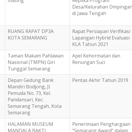
masing
Replika Program
Desa/Kelurahan Dmpinga
di Jawa Tengah
RUANG RAPAT DP3A
Rapat Persiapan Verifikasi
KOTA SEMARANG
Lapangan Hybrid Evaluasi
KLA Tahun 2021
Taman Makam Pahlawan
Apel Kehormatan dan
Nasional (TMPN) Giri
Renungan Suci
Tunggal Semarang
Depan Gedung Bank
Pentas Akhir Tahun 2019
Mandiri Bodjong, Jl.
Pemuda No. 73, Kel.
Pandansari, Kec.
Semarang Tengah, Kota
Semarang
HALAMAN MUSEUM
Penerimaan Penghargaan
MANDALA BAKTI
"Semarang Award" dalam