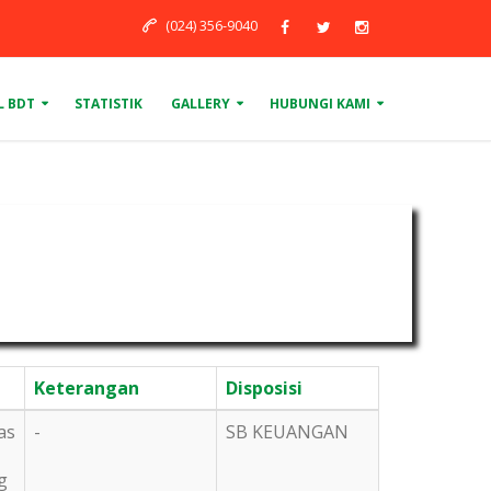
(024) 356-9040
L BDT
STATISTIK
GALLERY
HUBUNGI KAMI
Keterangan
Disposisi
as
-
SB KEUANGAN
g