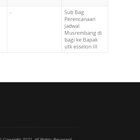
-
Sub Bag
Perencanaan
Jadwal
Musrembang di
bagi ke Bapak
utk esselon III
at berasal dari kata ro'iyah artinya kepemimpinan,
akyat hakekatnya pemimpin tertinggi diatas presiden, gubernur 
 Copyright 2021. All Rights Reserved.