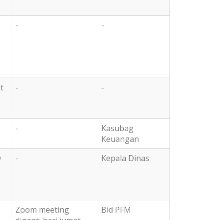
-
-
t
-
-
-
Kasubag
Keuangan
D
-
Kepala Dinas
s
Zoom meeting
Bid PFM