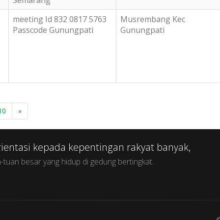
Semarang
meeting Id 832 0817 5763
Musrembang Kec
Passcode Gunungpati
Gunungpati
10
»
rientasi kepada kepentingan rakyat banyak,
Raky
-tuan besar yang hidup di gedung bertingkat.
maka r
©