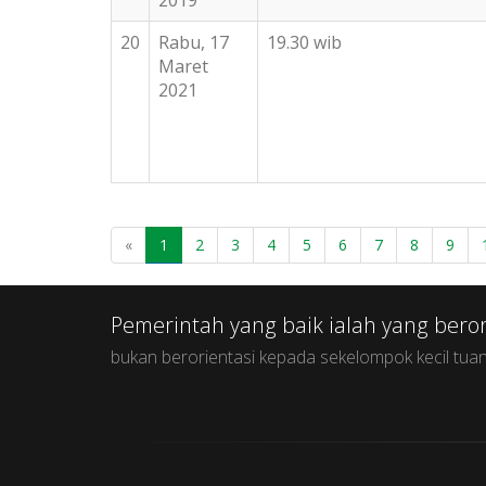
2019
20
Rabu, 17
19.30 wib
Maret
2021
«
1
2
3
4
5
6
7
8
9
Pemerintah yang baik ialah yang bero
bukan berorientasi kepada sekelompok kecil tuan