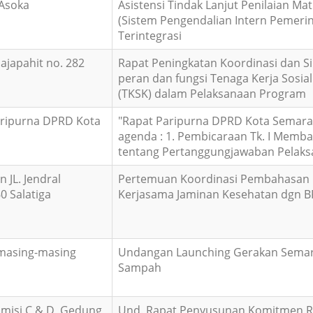
 Asoka
Asistensi Tindak Lanjut Penilaian Mat
(Sistem Pengendalian Intern Pemeri
Terintegrasi
Majapahit no. 282
Rapat Peningkatan Koordinasi dan Si
peran dan fungsi Tenaga Kerja Sosi
(TKSK) dalam Pelaksanaan Program
ripurna DPRD Kota
"Rapat Paripurna DPRD Kota Semar
agenda : 1. Pembicaraan Tk. I Memb
tentang Pertanggungjawaban Pelaks
n JL. Jendral
Pertemuan Koordinasi Pembahasan P
0 Salatiga
Kerjasama Jaminan Kesehatan dgn B
 masing-masing
Undangan Launching Gerakan Semar
Sampah
misi C & D, Gedung
Und. Rapat Penyusunan Komitmen R