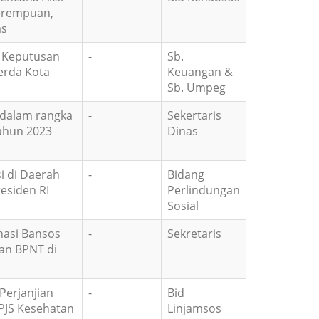
Perempuan,
as
n Keputusan
-
Sb.
erda Kota
Keuangan &
Sb. Umpeg
dalam rangka
-
Sekertaris
ahun 2023
Dinas
i di Daerah
-
Bidang
esiden RI
Perlindungan
Sosial
asi Bansos
-
Sekretaris
an BPNT di
erjanjian
-
Bid
PJS Kesehatan
Linjamsos