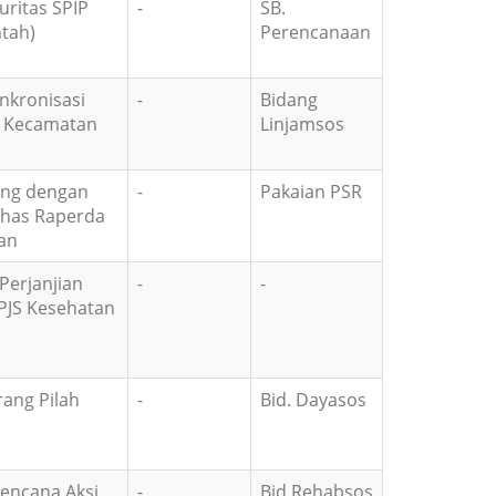
uritas SPIP
-
SB.
ntah)
Perencanaan
nkronisasi
-
Bidang
al Kecamatan
Linjamsos
ang dengan
-
Pakaian PSR
ahas Raperda
an
erjanjian
-
-
PJS Kesehatan
ang Pilah
-
Bid. Dayasos
encana Aksi
-
Bid Rehabsos