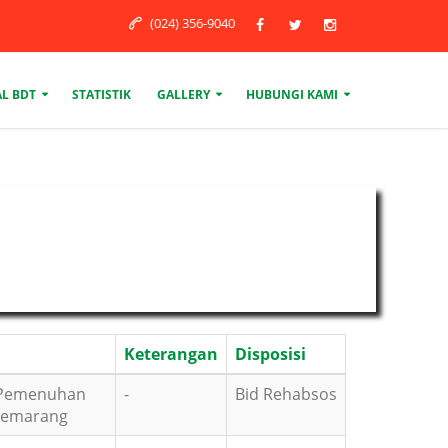
(024) 356-9040
L BDT
STATISTIK
GALLERY
HUBUNGI KAMI
Keterangan
Disposisi
 Pemenuhan
-
Bid Rehabsos
 Semarang