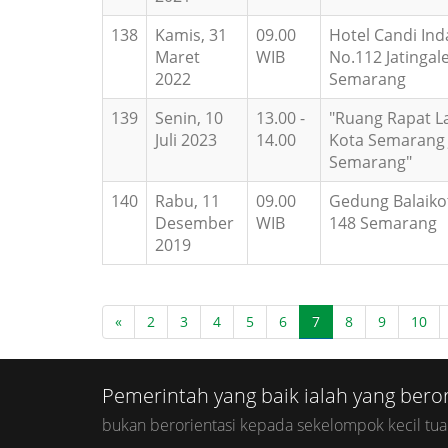
138
Kamis, 31
09.00
Hotel Candi Inda
Maret
WIB
No.112 Jatingale
2022
Semarang
139
Senin, 10
13.00 -
"Ruang Rapat La
Juli 2023
14.00
Kota Semarang 
Semarang"
140
Rabu, 11
09.00
Gedung Balaiko
Desember
WIB
148 Semarang
2019
«
2
3
4
5
6
7
8
9
10
Pemerintah yang baik ialah yang bero
bukan berorientasi kepada sekelompok kecil tua