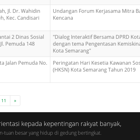
h, Jl. Dr. Wahidin
Undangan Forum Kerjasama Mitra B
h, Kec. Candisari
Kencana
ntai 2 Dinas Sosial
"Dialog Interaktif Bersama DPRD Ko
Jl. Pemuda 148
dengan tema Pengentasan Kemiskina
Kota Semarang"
ta Jalan Pemuda No.
Peringatan Hari Kesetia Kawanan Sos
(HKSN) Kota Semarang Tahun 2019
11
»
rientasi kepada kepentingan rakyat banyak,
Raky
n-tuan besar yang hidup di gedung bertingkat.
maka r