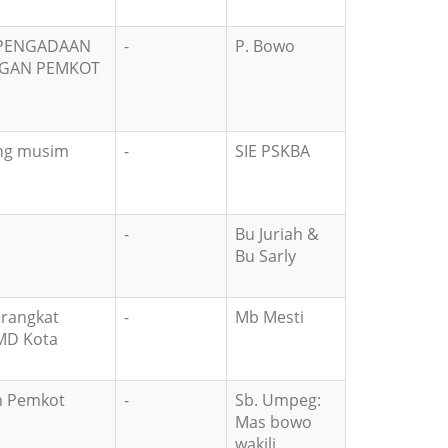
 PENGADAAN
-
P. Bowo
UNGAN PEMKOT
ang musim
-
SIE PSKBA
-
Bu Juriah &
Bu Sarly
erangkat
-
Mb Mesti
MD Kota
n Pemkot
-
Sb. Umpeg:
Mas bowo
wakili