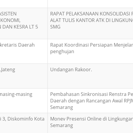
ASISTEN
RAPAT PELAKSANAAN KONSOLIDASI
EKONOMI,
ALAT TULIS KANTOR ATK DI LINGK
DAN KESRA LT 5
SMG
kretaris Daerah
Rapat Koordinasi Persiapan Menjel
penghujan
.Jateng
Undangan Rakoor.
 masing-masing
Pembahasan Sinkronisasi Renstra P
Daerah dengan Rancangan Awal RPJ
Semarang
 3, Diskominfo Kota
Monev Presensi Online di Lingkunga
Semarang