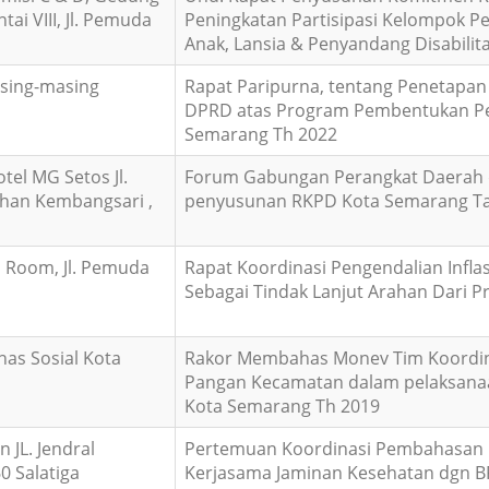
ai VIII, Jl. Pemuda
Peningkatan Partisipasi Kelompok 
Anak, Lansia & Penyandang Disabilit
sing-masing
Rapat Paripurna, tentang Penetapa
DPRD atas Program Pembentukan P
Semarang Th 2022
tel MG Setos Jl.
Forum Gabungan Perangkat Daerah 
ahan Kembangsari ,
penyusunan RKPD Kota Semarang T
n Room, Jl. Pemuda
Rapat Koordinasi Pengendalian Inflas
Sebagai Tindak Lanjut Arahan Dari Pr
as Sosial Kota
Rakor Membahas Monev Tim Koordin
Pangan Kecamatan dalam pelaksana
Kota Semarang Th 2019
n JL. Jendral
Pertemuan Koordinasi Pembahasan P
0 Salatiga
Kerjasama Jaminan Kesehatan dgn B