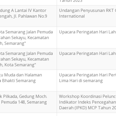
Tahun 2023
dung A Lantai IV Kantor
Undangan Penyusunan RKT C
ngah, JI. Pahlawan No.9
International
ota Semarang Jalan Pemuda
Upacara Peringatan Hari Lahi
rahan Sekayu, Kecamatan
h, Semarang"
ota Semarang Jalan Pemuda
Upacara Peringatan Hari Lahi
rahan Sekayu, Kecamatan
, Kota Semarang"
gu Muda dan Halaman
Upacara Peringatan Hari Pe
 Bhakti Semarang
Lima Hari di semarang
k Pilkada, Gedung Moch.
Workshop Koordinasi Pelun
Jl. Pemuda 148, Semarang
Indikator Indeks Pencegahan
Daerah (IPKD) MCP Tahun 2