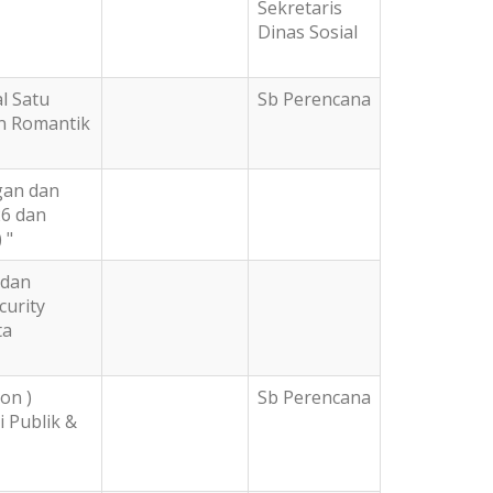
Sekretaris
Dinas Sosial
l Satu
Sb Perencana
an Romantik
gan dan
6 dan
 "
 dan
curity
ta
on )
Sb Perencana
 Publik &