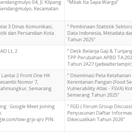
ndangmulyo 04, Jl. Klipang
“Mbak Ita Sapa Warga”
 Sendangmulyo, Kecamatan
tai 3 Dinas Komunikasi,
" Pembinaan Statistik Sektora
stik dan Persandian Kota
Data Indonesia, Metadata d
Tahun 2025"
AD Lt, 2
" Desk Belanja Gaji & Tunjan
TPP Perubahan APBD TA.202
Tahun 2A27 (jadwalterlampir)
 Lantai 2 Front One HK
" Diseminasi Peta Ketahanan
Kesambi Nomor 7,
Kerentanan Pangan (Food Se
ajahmungkur, Semarang
Vulnerability Atlas - FSVA) Ko
Semarang Tahun 2025"
ng : Google Meet joining
" FGD ( Forum Group Discussi
k:
Penyusunan Daftar Informasi
le.com/txw-grjx-qrv PIN:
Dikecualikan Tahun 2026"