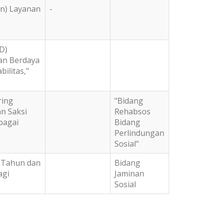
on) Layanan
-
D)
an Berdaya
ilitas,"
ring
"Bidang
n Saksi
Rehabsos
bagai
Bidang
Perlindungan
Sosial"
3 Tahun dan
Bidang
agi
Jaminan
Sosial