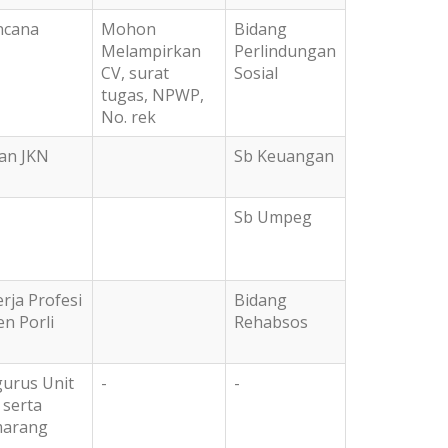
ncana
Mohon
Bidang
Melampirkan
Perlindungan
CV, surat
Sosial
tugas, NPWP,
No. rek
ran JKN
Sb Keuangan
Sb Umpeg
rja Profesi
Bidang
n Porli
Rehabsos
urus Unit
-
-
 serta
marang