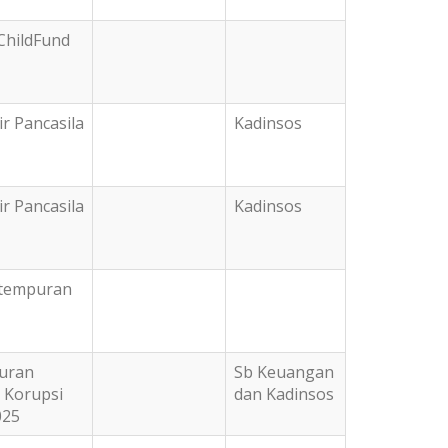
hildFund
r Pancasila
Kadinsos
r Pancasila
Kadinsos
rtempuran
curan
Sb Keuangan
 Korupsi
dan Kadinsos
025