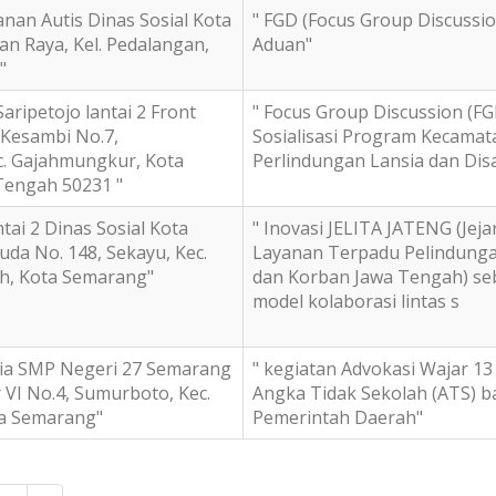
nan Autis Dinas Sosial Kota
" FGD (Focus Group Discussi
an Raya, Kel. Pedalangan,
Aduan"
"
ripetojo lantai 2 Front
" Focus Group Discussion (FG
 Kesambi No.7,
Sosialisasi Program Kecamat
c. Gajahmungkur, Kota
Perlindungan Lansia dan Disab
Tengah 50231 "
tai 2 Dinas Sosial Kota
" Inovasi JELITA JATENG (Jeja
uda No. 148, Sekayu, Kec.
Layanan Terpadu Pelindunga
, Kota Semarang"
dan Korban Jawa Tengah) se
model kolaborasi lintas s
ia SMP Negeri 27 Semarang
" kegiatan Advokasi Wajar 1
 VI No.4, Sumurboto, Kec.
Angka Tidak Sekolah (ATS) b
a Semarang"
Pemerintah Daerah"