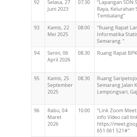
92
Selasa, 27
07.30
"Lapangan SDN Se
Juni 2023
Raya, Kelurahan
Tembalang"
93
Kamis, 22
08.00
"Ruang Rapat Lan
Mei 2025
Informatika Stati
Semarang. "
94
Senin, 06
08.30
Ruang Rapat BPK
April 2026
95
Kamis, 25
08.30
Ruang Saripetojo
September
Semarang Jalan 
2025
Lempongsari, G
96
Rabu, 04
10.00
"Link Zoom Meeti
Maret
info Video call lin
2026
https://meet.goog
651 061 521#"