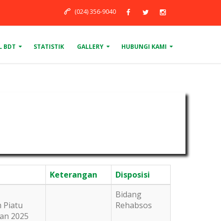
(024) 356-9040
L BDT
STATISTIK
GALLERY
HUBUNGI KAMI
Keterangan
Disposisi
Bidang
m Piatu
Rehabsos
an 2025