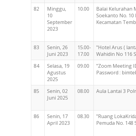
82
Minggu,
10.00
Balai Kelurahan 
10
Soekanto No. 10
September
Kecamatan Temb
2023
83
Senin, 26
15.00-
"Hotel Arus ( lan
Juni 2023
17.00
Wahidin No 116 
84
Selasa, 19
09.00
"Zoom Meeting ID
Agustus
Password : bimte
2025
85
Senin, 02
08.00
Aula Lantai 3 Po
Juni 2025
86
Senin, 17
08.30
"Ruang LokaKrida
April 2023
Pemuda No. 148 