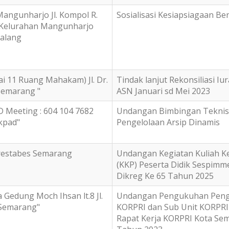
Mangunharjo Jl. Kompol R.
Sosialisasi Kesiapsiagaan Be
 Kelurahan Mangunharjo
alang
tai 11 Ruang Mahakam) Jl. Dr.
Tindak lanjut Rekonsiliasi Iu
Semarang "
ASN Januari sd Mei 2023
 Meeting : 604 104 7682
Undangan Bimbingan Teknis
kpad"
Pengelolaan Arsip Dinamis
lrestabes Semarang
Undangan Kegiatan Kuliah Ke
(KKP) Peserta Didik Sespimme
Dikreg Ke 65 Tahun 2025
 Gedung Moch Ihsan lt.8 Jl.
Undangan Pengukuhan Peng
Semarang"
KORPRI dan Sub Unit KORPRI
Rapat Kerja KORPRI Kota Se