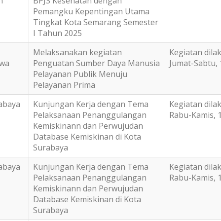
n
BPJS Kesehatan dengan
Pemangku Kepentingan Utama
Tingkat Kota Semarang Semester
I Tahun 2025
Melaksanakan kegiatan
Kegiatan dila
awa
Penguatan Sumber Daya Manusia
Jumat-Sabtu, 
Pelayanan Publik Menuju
Pelayanan Prima
abaya
Kunjungan Kerja dengan Tema
Kegiatan dila
Pelaksanaan Penanggulangan
Rabu-Kamis, 1
Kemiskinann dan Perwujudan
Database Kemiskinan di Kota
Surabaya
abaya
Kunjungan Kerja dengan Tema
Kegiatan dila
Pelaksanaan Penanggulangan
Rabu-Kamis, 1
Kemiskinann dan Perwujudan
Database Kemiskinan di Kota
Surabaya