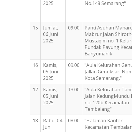
2025
No.148 Semarang"
15
Jum'at,
09.00
Panti Asuhan Manaru
06 Juni
Mabrur Jalan Shiroth
2025
Mustaqim no. 1 Kelu
Pundak Payung Keca
Banyumanik
16
Kamis,
09.00
"Aula Kelurahan Gen
05 Juni
Jallan Genuksari Nom
2025
Kota Semarang,"
17
Kamis,
13.00
"Aula Kelurahan Tan
05 Juni
Jalan KedungMundu 
2025
no. 120b Kecamatan
Tembalang"
18
Rabu, 04
08.00
"Halaman Kantor
Juni
Kecamatan Tembalang