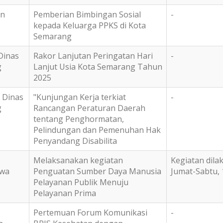
an
Pemberian Bimbingan Sosial
-
kepada Keluarga PPKS di Kota
Semarang
Dinas
Rakor Lanjutan Peringatan Hari
-
g
Lanjut Usia Kota Semarang Tahun
2025
 Dinas
"Kunjungan Kerja terkiat
-
g
Rancangan Peraturan Daerah
tentang Penghormatan,
Pelindungan dan Pemenuhan Hak
Penyandang Disabilita
Melaksanakan kegiatan
Kegiatan dila
awa
Penguatan Sumber Daya Manusia
Jumat-Sabtu, 
Pelayanan Publik Menuju
Pelayanan Prima
Pertemuan Forum Komunikasi
-