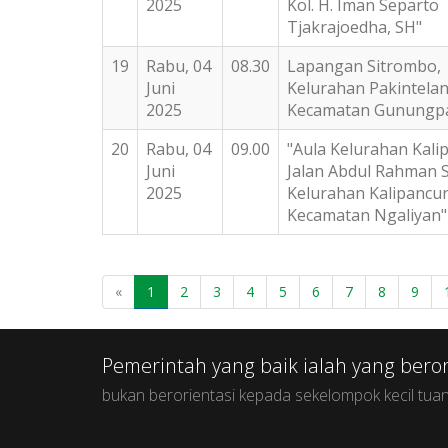
2025
Kol. H. Iman Separto
Tjakrajoedha, SH"
19
Rabu, 04
08.30
Lapangan Sitrombo,
Juni
Kelurahan Pakintelan
2025
Kecamatan Gunungp
20
Rabu, 04
09.00
"Aula Kelurahan Kali
Juni
Jalan Abdul Rahman S
2025
Kelurahan Kalipancur
Kecamatan Ngaliyan"
«
1
2
3
4
5
6
7
8
9
Pemerintah yang baik ialah yang bero
bukan berorientasi kepada sekelompok kecil tuan