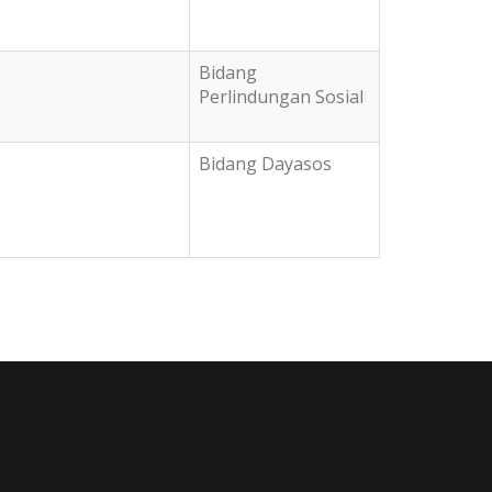
Bidang
Perlindungan Sosial
Bidang Dayasos
at berasal dari kata ro'iyah artinya kepemimpinan,
akyat hakekatnya pemimpin tertinggi diatas presiden, gubernur 