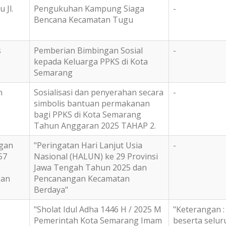
 Jl.
Pengukuhan Kampung Siaga
-
Bencana Kecamatan Tugu
s
Pemberian Bimbingan Sosial
-
kepada Keluarga PPKS di Kota
Semarang
n
Sosialisasi dan penyerahan secara
-
simbolis bantuan permakanan
bagi PPKS di Kota Semarang
Tahun Anggaran 2025 TAHAP 2.
gan
"Peringatan Hari Lanjut Usia
-
57
Nasional (HALUN) ke 29 Provinsi
Jawa Tengah Tahun 2025 dan
gan
Pencanangan Kecamatan
Berdaya"
"Sholat Idul Adha 1446 H / 2025 M
"Keterangan :
Pemerintah Kota Semarang Imam
beserta selur