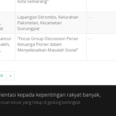
kota Semarang"
Lapangan Sitrombo, Kelurahan
-
,
Pakintelan, Kecamatan
at
Gunungpat
pancur
"Focus Group Discussion Peran
-
aleh,
Keluarga Pioner dalam
,
Menyelesaikan Masalah Sosial"
10
»
rientasi kepada kepentingan rakyat banyak,
Raky
-tuan besar yang hidup di gedung bertingkat.
maka r