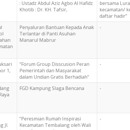
: Ustadz Abdul Aziz Agbo Al Hafidz
bersama Lura
Khotib : Dr. KH. Tafsir,
kecamatan/ ke
daftar hadir"
l
Penyaluran Bantuan Kepada Anak
-
ol
Terlantar di Panti Asuhan
rahan
Manarul Mabrur
matan
uksari
"Forum Group Disscusion Peran
-
or 1,
Pemerintah dan Masyarakat
dalam Undian Gratis Berhadiah"
dang
FGD Kampung SIaga Bencana
-
Raya
"Peresmian Rumah Inspirasi
-
 Jl.
Kecamatan Tembalang oleh Wali