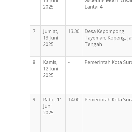
13 Juni
Gedeung Moch Ichsa
2025
Lantai 4
7
Jum'at,
13.30
Desa Kepompong
13 Juni
Tayeman, Kopeng, J
2025
Tengah
8
Kamis,
-
Pemerintah Kota Sur
12 Juni
2025
9
Rabu, 11
14.00
Pemerintah Kota Sur
Juni
2025