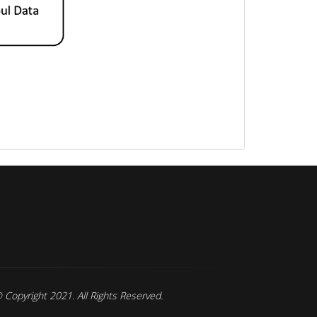
at berasal dari kata ro'iyah artinya kepemimpinan,
akyat hakekatnya pemimpin tertinggi diatas presiden, gubernur 
 Copyright 2021. All Rights Reserved.