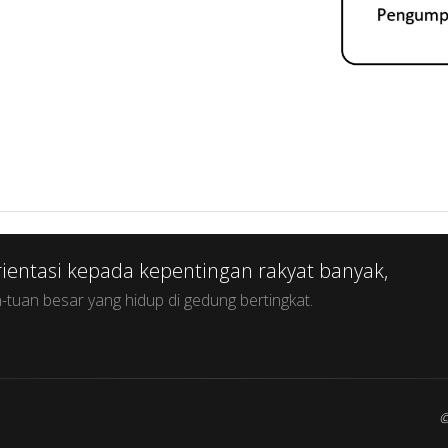
rientasi kepada kepentingan rakyat banyak,
Raky
-tuan besar yang hidup di gedung bertingkat.
maka r
©