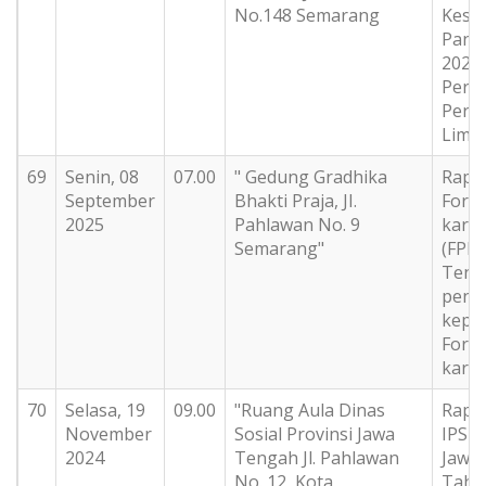
No.148 Semarang
Kesa
Panc
2023 
Peri
Pert
Lima 
69
Senin, 08
07.00
" Gedung Gradhika
Rapat
September
Bhakti Praja, JI.
Foru
2025
Pahlawan No. 9
kara
Semarang"
(FPKT
Teng
peng
kepe
Foru
kara
70
Selasa, 19
09.00
"Ruang Aula Dinas
Rapat
November
Sosial Provinsi Jawa
IPSM 
2024
Tengah Jl. Pahlawan
Jawa
No. 12, Kota
Tahu