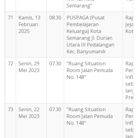
Semarang"
71
Kamis, 13
08.30
PUSPAGA (Pusat
Rapat
Februari
Pembelajaran
Jeja
2025
Keluarga) Kota
Kota
Semarang Jl. Durian
Utara III Pedalangan
Kec. Banyumanik
72
Senin, 29
07.30
"Ruang Situation
Rapat
Mei 2023
Room Jalan Pemuda
Peng
No. 148"
Infla
sebag
lanju
Presi
73
Senin, 22
07.30
"Ruang Situation
Rapat
Mei 2023
Room Jalan Pemuda
Peng
No. 148"
Infla
sebag
lanju