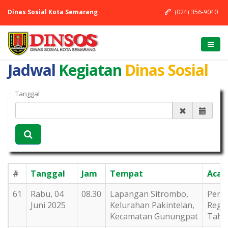
Dinas Sosial Kota Semarang
(024) 356-9040
Jadwal
Kegiatan
Dinas Sosial
Tanggal
#
Tanggal
Jam
Tempat
Acar
61
Rabu, 04
08.30
Lapangan Sitrombo,
Pen
Juni 2025
Kelurahan Pakintelan,
Regul
Kecamatan Gunungpat
Tahu