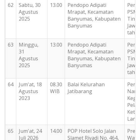
62
Sabtu, 30
13.00
Pendopo Adipati
Peri
Agustus
Mrapat, Kecamatan
PSM 
2025
Banyumas, Kabupaten
Tingk
Banyumas
Jawa
tahu
63
Minggu,
13.00
Pendopo Adipati
Peri
31
Mrapat, Kecamatan
PSM 
Agustus
Banyumas, Kabupaten
Tingk
2025
Banyumas
Jawa
tahu
64
Jum'at, 18
08.30
Balai Kelurahan
Perm
Agustus
WIB
Jatibarang
Nara
2023
Kegi
Pelat
Kete
Lansi
65
Jum'at, 24
14.00
POP Hotel Solo Jalan
Prese
Juli 2026
Slamet Riyadi No. 464,
Wawa