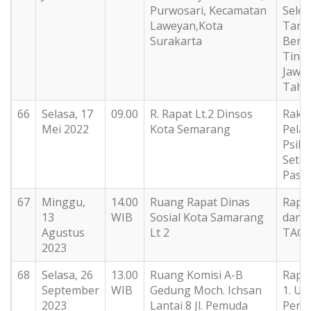
Purwosari, Kecamatan
Selek
Laweyan,Kota
Taru
Surakarta
Berpr
Tingk
Jawa
Tahu
66
Selasa, 17
09.00
R. Rapat Lt.2 Dinsos
Rakoo
Mei 2022
Kota Semarang
Pela
Psiko
Sete
Pasa
67
Minggu,
14.00
Ruang Rapat Dinas
Rapat
13
WIB
Sosial Kota Samarang
dan 
Agustus
Lt 2
TAG
2023
68
Selasa, 26
13.00
Ruang Komisi A-B
Rapat
September
WIB
Gedung Moch. Ichsan
1. Up
2023
Lantai 8 Jl. Pemuda
Perin