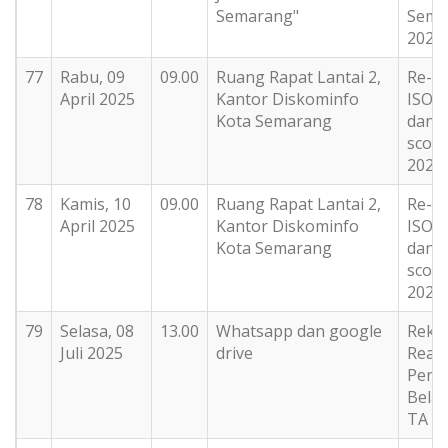
Semarang"
Sema
2024
77
Rabu, 09
09.00
Ruang Rapat Lantai 2,
Re-ce
April 2025
Kantor Diskominfo
ISO 2
Kota Semarang
dan 
scop
2025
78
Kamis, 10
09.00
Ruang Rapat Lantai 2,
Re-ce
April 2025
Kantor Diskominfo
ISO 2
Kota Semarang
dan 
scop
2025
79
Selasa, 08
13.00
Whatsapp dan google
Rekon
Juli 2025
drive
Reali
Pend
Belan
TA 2