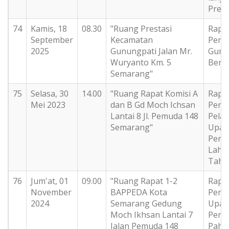
Presi
74
Kamis, 18
08.30
"Ruang Prestasi
Rapat
September
Kecamatan
Pers
2025
Gunungpati Jalan Mr.
Gunu
Wuryanto Km. 5
Bers
Semarang"
75
Selasa, 30
14.00
"Ruang Rapat Komisi A
Rapat
Mei 2023
dan B Gd Moch Ichsan
Pers
Lantai 8 Jl. Pemuda 148
Pela
Semarang"
Upac
Perin
Lahir
Tahu
76
Jum'at, 01
09.00
"Ruang Rapat 1-2
Rapat
November
BAPPEDA Kota
Pers
2024
Semarang Gedung
Upac
Moch Ikhsan Lantai 7
Perin
Jalan Pemuda 148
Pahl