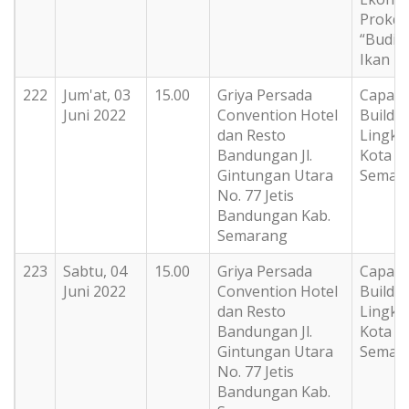
Prokdu
“Budid
Ikan Ni
222
Jum'at, 03
15.00
Griya Persada
Capasi
Juni 2022
Convention Hotel
Buildin
dan Resto
Lingk
Bandungan Jl.
Kota
Gintungan Utara
Semar
No. 77 Jetis
Bandungan Kab.
Semarang
223
Sabtu, 04
15.00
Griya Persada
Capasi
Juni 2022
Convention Hotel
Buildin
dan Resto
Lingk
Bandungan Jl.
Kota
Gintungan Utara
Semar
No. 77 Jetis
Bandungan Kab.