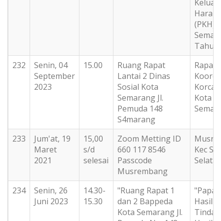
Keluar
Harap
(PKH) 
Semar
Tahun 
232
Senin, 04
15.00
Ruang Rapat
Rapat
September
Lantai 2 Dinas
Koordi
2023
Sosial Kota
Korca
Semarang Jl.
Kota
Pemuda 148
Semar
S4marang
233
Jum'at, 19
15,00
Zoom Metting ID
Musre
Maret
s/d
660 117 8546
Kec S
2021
selesai
Passcode
Selata
Musrembang
234
Senin, 26
14.30-
"Ruang Rapat 1
"Papar
Juni 2023
15.30
dan 2 Bappeda
Hasil d
Kota Semarang Jl.
Tindak