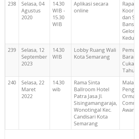
238
Selasa, 04
14.30
Aplikasi secara
Rapat
Agustus
WIB -
online
Koordi
2020
15.30
dan Sos
WIB
Bansos
Gelom
Kedua
239
Selasa, 12
14.30
Lobby Ruang Wali
Pemus
September
WIB
Kota Semarang
Barang
2023
Cukai I
Tahun 
240
Selasa, 22
14.30
Rama Sinta
Malam
Maret
wib
Ballroom Hotel
Pengh
2022
Patra Jasa Jl.
Ormas
Sisingamangaraja,
Commu
Wonotingal Kec.
Award 
Candisari Kota
Semarang