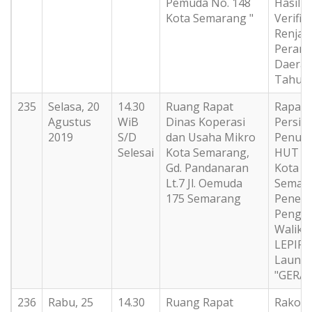
Pemuda No. 148
Hasil
Kota Semarang "
Verifik
Renja
Perang
Daera
Tahun 
235
Selasa, 20
14.30
Ruang Rapat
Rapat
Agustus
WiB
Dinas Koperasi
Persia
2019
S/D
dan Usaha Mikro
Penut
Selesai
Kota Semarang,
HUT RI
Gd. Pandanaran
Kota
Lt.7 Jl. Oemuda
Semar
175 Semarang
Pener
Pengh
Walikot
LEPIRD
Launci
"GERAI
236
Rabu, 25
14.30
Ruang Rapat
Rakor