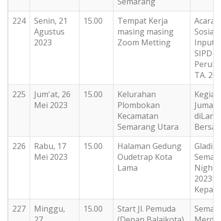
Semarang
224
Senin, 21
15.00
Tempat Kerja
Acara
Agustus
masing masing
Sosiali
2023
Zoom Metting
Inputt
SIPD
Perub
TA. 20
225
Jum'at, 26
15.00
Kelurahan
Kegiat
Mei 2023
Plombokan
Jumat 
Kecamatan
diLanj
Semarang Utara
Bersa
226
Rabu, 17
15.00
Halaman Gedung
Gladi B
Mei 2023
Oudetrap Kota
Semar
Lama
Night C
2023 De
Kepala
227
Minggu,
15.00
Start Jl. Pemuda
Semar
27
(Depan Balaikota)
Merde