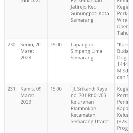
Juni 2022
Perkemahaan
Pembu
Jatirejo Kec.
Kegiat
Gunungpati Kota
Perke
Semarang
Wiraka
Daerah
Tahun 
230
Senin, 20
15.00
Lapangan
"Karna
Maret
Simpang Lima
Buday
2023
Semarang
Dugde
1444 H
M Sd, 
dan MT
231
Kamis, 09
15.00
"Jl. Srikandi Raya
Kegiat
Maret
no. 701 Rt 01/03
Perte
2023
Kelurahan
Pening
Plombokan
Kapasi
Kecamatan
Keluar
Semarang Utara"
(P2K2)
Progr