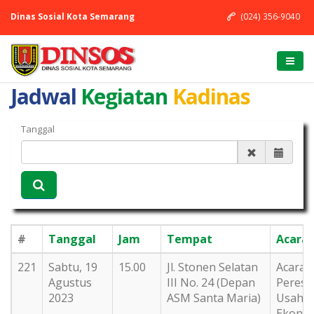
Dinas Sosial Kota Semarang
(024) 356-9040
Jadwal
Kegiatan
Kadinas
Tanggal
#
Tanggal
Jam
Tempat
Acara
221
Sabtu, 19
15.00
Jl. Stonen Selatan
Acara
Agustus
III No. 24 (Depan
Peresm
2023
ASM Santa Maria)
Usaha
Ekono