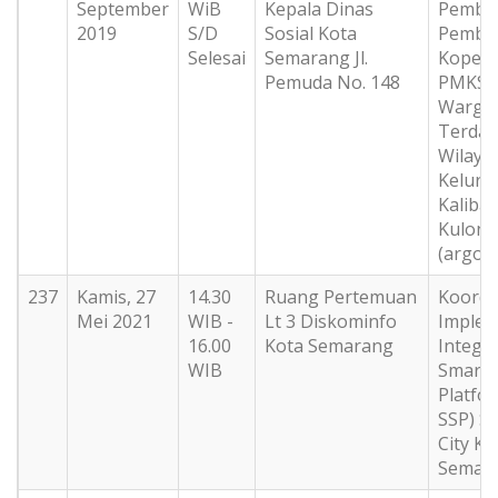
September
WiB
Kepala Dinas
Pemba
2019
S/D
Sosial Kota
Pembe
Selesai
Semarang Jl.
Kopera
Pemuda No. 148
PMKS 
Warga
Terdam
Wilaya
Kelura
Kaliba
Kulon
(argore
237
Kamis, 27
14.30
Ruang Pertemuan
Koordi
Mei 2021
WIB -
Lt 3 Diskominfo
Implem
16.00
Kota Semarang
Integr
WIB
Smart 
Platfor
SSP) S
City Ko
Semar